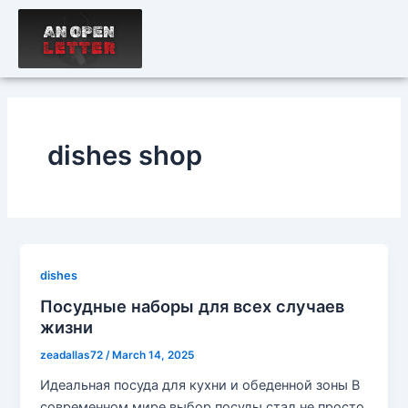
Skip
to
content
dishes shop
dishes
Посудные наборы для всех случаев
жизни
zeadallas72
/
March 14, 2025
Идеальная посуда для кухни и обеденной зоны В
современном мире выбор посуды стал не просто