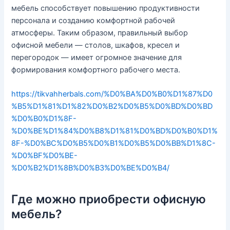
мебель способствует повышению продуктивности
персонала и созданию комфортной рабочей
атмосферы. Таким образом, правильный выбор
офисной мебели — столов, шкафов, кресел и
перегородок — имеет огромное значение для
формирования комфортного рабочего места.
https://tikvahherbals.com/%D0%BA%D0%B0%D1%87%D0
%B5%D1%81%D1%82%D0%B2%D0%B5%D0%BD%D0%BD
%D0%B0%D1%8F-
%D0%BE%D1%84%D0%B8%D1%81%D0%BD%D0%B0%D1%
8F-%D0%BC%D0%B5%D0%B1%D0%B5%D0%BB%D1%8C-
%D0%BF%D0%BE-
%D0%B2%D1%8B%D0%B3%D0%BE%D0%B4/
Где можно приобрести офисную
мебель?