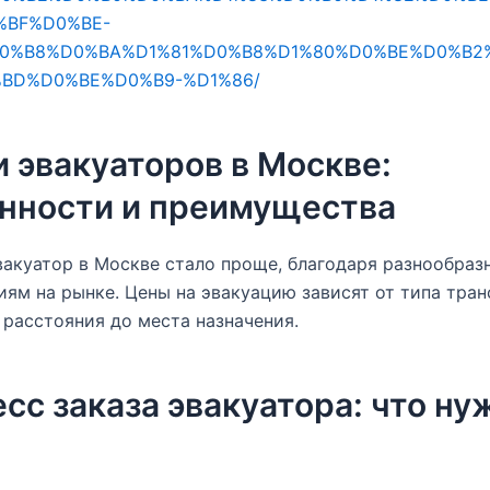
%BF%D0%BE-
0%B8%D0%BA%D1%81%D0%B8%D1%80%D0%BE%D0%B2
BD%D0%BE%D0%B9-%D1%86/
и эвакуаторов в Москве:
нности и преимущества
вакуатор в Москве стало проще, благодаря разнообра
ям на рынке. Цены на эвакуацию зависят от типа тран
 расстояния до места назначения.
сс заказа эвакуатора: что ну