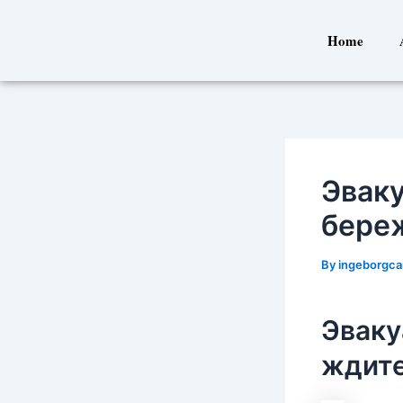
Skip
Post
to
navigation
Home
content
Эваку
бере
By
ingeborgca
Эваку
ждите