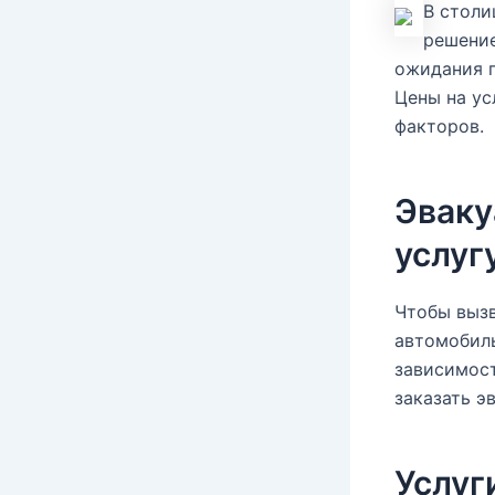
В столи
решение
ожидания п
Цены на ус
факторов.
Эваку
услуг
Чтобы вызв
автомобиль
зависимост
заказать э
Услуг