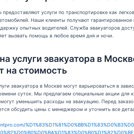
 предоставляют услуги по транспортировке как легков
втомобилей. Наши клиенты получают гарантированное 
ддержку опытных водителей. Служба эвакуаторов досту
яет вызвать помощь в любое время дня и ночи.
на услуги эвакуатора в Москв
т на стоимость
луги эвакуатора в Москве могут варьироваться в зави
ремени суток. Мы предлагаем специальные акции для к
могут уменьшить расходы на эвакуацию. Перед заказо
тся обсудить цены с менеджером и уточнить все дета
talentpro.com/%D1%83%D1%81%D0%BB%D1%83%D0%B3%D
0%B2%D0%B0%D0%BA%D1%83%D0%B0%D1%82%D0%BE