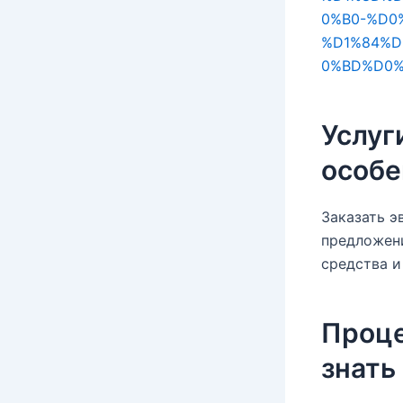
0%B0-%D0
%D1%84%D
0%BD%D0%
Услуг
особе
Заказать э
предложени
средства и
Проце
знать