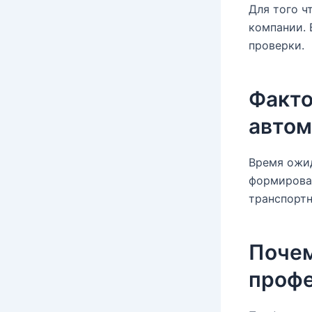
Для того ч
компании. 
проверки.
Факто
автом
Время ожид
формирован
транспортн
Почем
профе