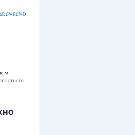
%D0%B0%D
зным
спортного
жно