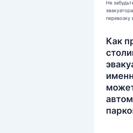
Не забудьт
эвакуатора
перевозку 
Как п
столи
эваку
именн
может
автом
парко