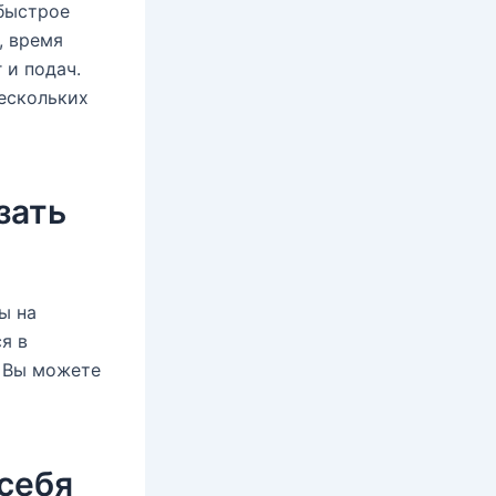
 быстрое
, время
 и подач.
нескольких
зать
ы на
я в
. Вы можете
 себя