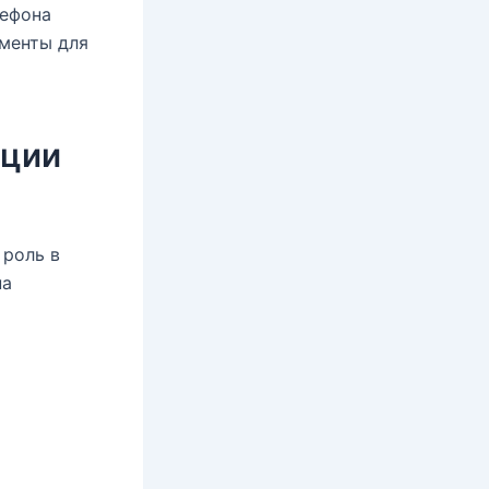
лефона
ументы для
ации
 роль в
па