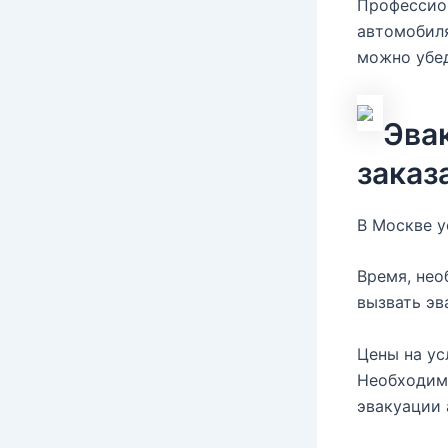
Профессион
автомобиля
можно убед
Эвак
заказ
В Москве у
Время, нео
вызвать эв
Цены на ус
Необходимо
эвакуации 