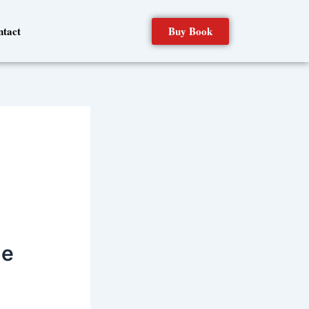
Buy Book
ntact
не