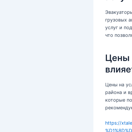
Эвакуаторы
грузовых а
услуг и по
что позвол
Цены 
влияе
Цены на ус
района и в
которые по
рекомендуе
https://x
%D1%8D%D