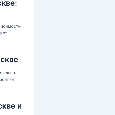
скве:
ависимости
гают
оскве
ительно
исит от
скве и