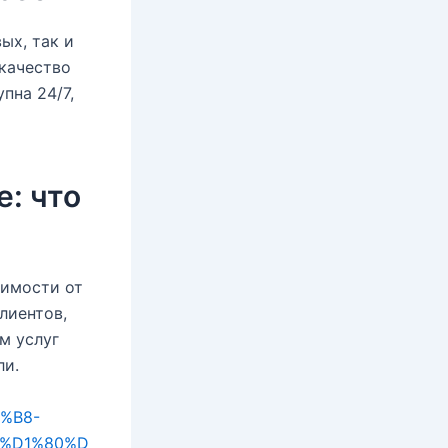
ых, так и
качество
пна 24/7,
е: что
симости от
лиентов,
м услуг
ли.
0%B8-
%D1%80%D