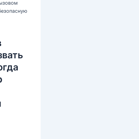
вызовом
безопасную
в
звать
огда
р
й