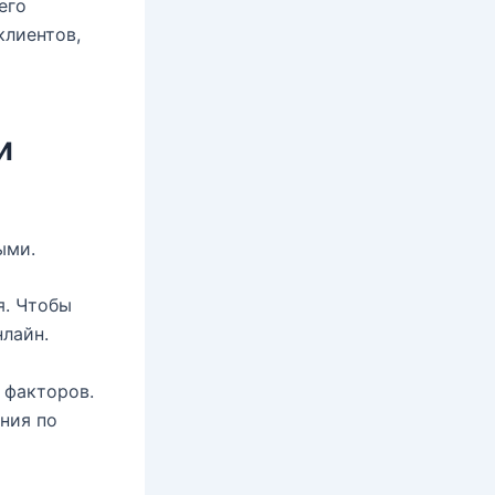
его
клиентов,
и
ыми.
я. Чтобы
нлайн.
 факторов.
ния по