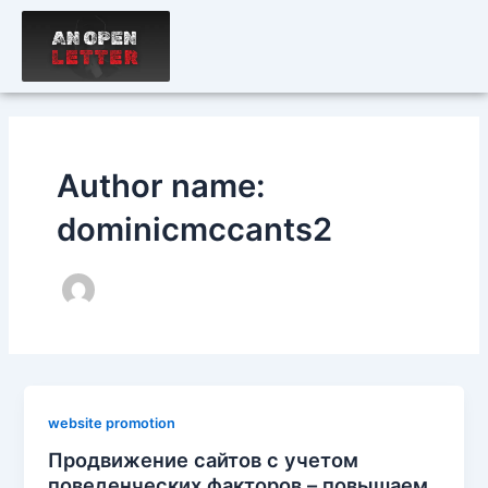
Skip
to
content
Author name:
dominicmccants2
website promotion
Продвижение сайтов с учетом
поведенческих факторов – повышаем